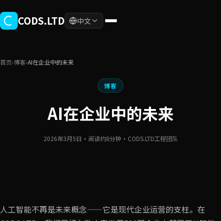
跳至主要内容
CODS.LTD
中文
首页
›
博客
›
AI在企业中的未来
博客
AI在企业中的未来
2026年3月5日
·
阅读约8分钟
·
CODS.LTD工程团队
人工智能不再是未来概念——它是现代企业运营的支柱。在