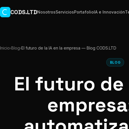
Ir al contenido principal
CODS.LTD
Nosotros
Servicios
Portafolio
IA e Innovación
T
Inicio
Blog
El futuro de la IA en la empresa — Blog CODS.LTD
›
›
BLOG
El futuro de 
empresa:
automatiza