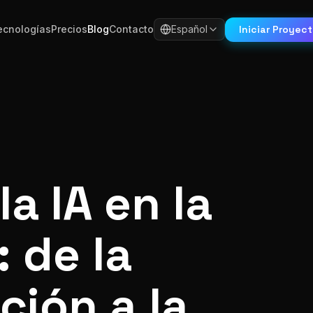
Iniciar Proyec
ecnologías
Precios
Blog
Contacto
Español
la IA en la
 de la
ción a la