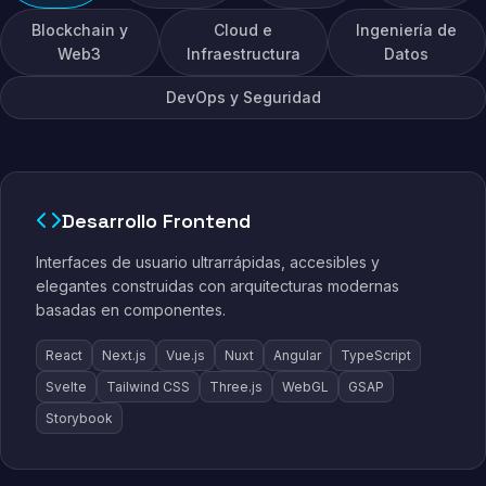
Blockchain y
Cloud e
Ingeniería de
Web3
Infraestructura
Datos
DevOps y Seguridad
Desarrollo Frontend
Interfaces de usuario ultrarrápidas, accesibles y
elegantes construidas con arquitecturas modernas
basadas en componentes.
React
Next.js
Vue.js
Nuxt
Angular
TypeScript
Svelte
Tailwind CSS
Three.js
WebGL
GSAP
Storybook