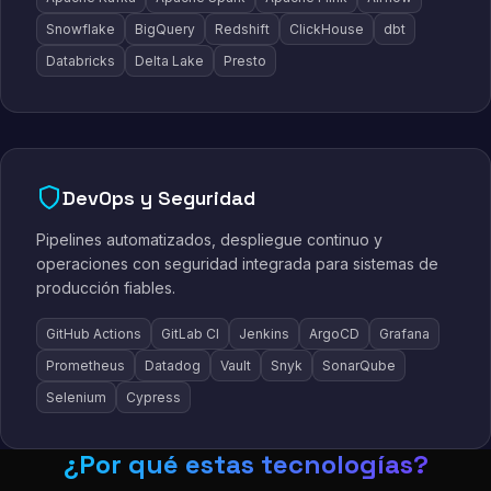
Snowflake
BigQuery
Redshift
ClickHouse
dbt
Databricks
Delta Lake
Presto
DevOps y Seguridad
Pipelines automatizados, despliegue continuo y
operaciones con seguridad integrada para sistemas de
producción fiables.
GitHub Actions
GitLab CI
Jenkins
ArgoCD
Grafana
Prometheus
Datadog
Vault
Snyk
SonarQube
Selenium
Cypress
¿Por qué estas tecnologías?