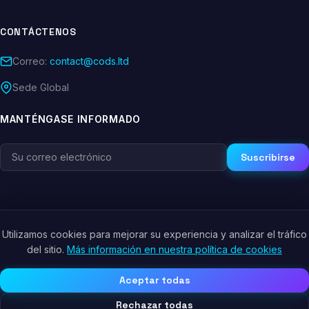
CONTÁCTENOS
Correo:
contact@cods.ltd
Sede Global
MANTÉNGASE INFORMADO
Suscribirse
Utilizamos cookies para mejorar su experiencia y analizar el tráfico
© 2026 CODS.LTD. Todos los derechos reservados.
del sitio.
Más información en nuestra política de cookies
Política de Privacidad
Términos de Servicio
Política de Cookies
Aceptar todas
Rechazar todas