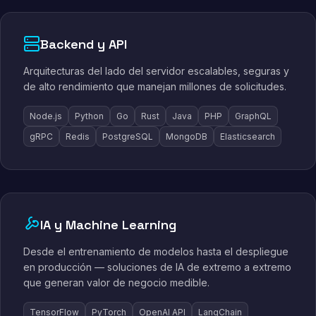
Backend y API
Arquitecturas del lado del servidor escalables, seguras y
de alto rendimiento que manejan millones de solicitudes.
Node.js
Python
Go
Rust
Java
PHP
GraphQL
gRPC
Redis
PostgreSQL
MongoDB
Elasticsearch
IA y Machine Learning
Desde el entrenamiento de modelos hasta el despliegue
en producción — soluciones de IA de extremo a extremo
que generan valor de negocio medible.
TensorFlow
PyTorch
OpenAI API
LangChain