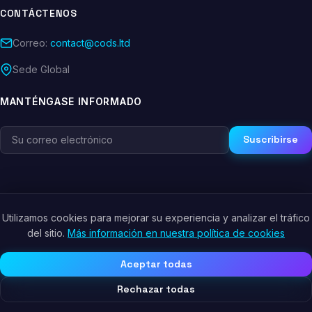
CONTÁCTENOS
Correo:
contact@cods.ltd
Sede Global
MANTÉNGASE INFORMADO
Suscribirse
Utilizamos cookies para mejorar su experiencia y analizar el tráfico
© 2026 CODS.LTD. Todos los derechos reservados.
del sitio.
Más información en nuestra política de cookies
Política de Privacidad
Términos de Servicio
Política de Cookies
Aceptar todas
Rechazar todas