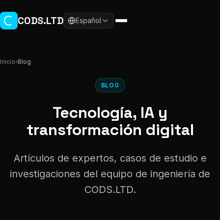
Ir al contenido principal
CODS.LTD
Español
Inicio
›
Blog
BLOG
Tecnología, IA y
transformación digital
Artículos de expertos, casos de estudio e
investigaciones del equipo de ingeniería de
CODS.LTD.