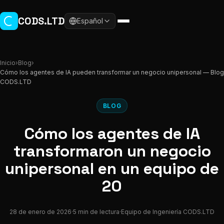
Ir al contenido principal
CODS.LTD
Español
Inicio
›
Blog
›
Cómo los agentes de IA pueden transformar un negocio unipersonal — Blog
CODS.LTD
BLOG
Cómo los agentes de IA
transformaron un negocio
unipersonal en un equipo de
20
28 de enero de 2026
·
5 min de lectura
·
Equipo de Ingeniería CODS.LTD