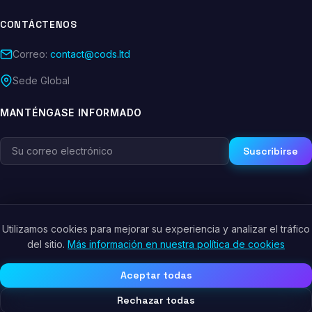
CONTÁCTENOS
Correo:
contact@cods.ltd
Sede Global
MANTÉNGASE INFORMADO
Suscribirse
Utilizamos cookies para mejorar su experiencia y analizar el tráfico
© 2026 CODS.LTD. Todos los derechos reservados.
del sitio.
Más información en nuestra política de cookies
Política de Privacidad
Términos de Servicio
Política de Cookies
Aceptar todas
Rechazar todas