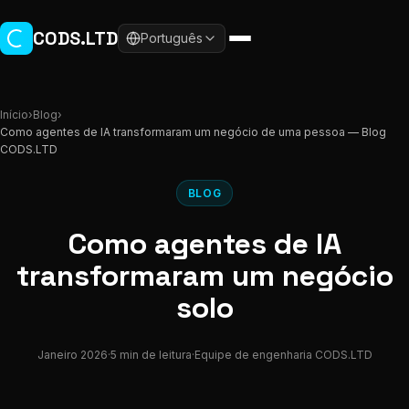
Ir para o conteúdo principal
CODS.LTD
Português
Início
›
Blog
›
Como agentes de IA transformaram um negócio de uma pessoa — Blog
CODS.LTD
BLOG
Como agentes de IA
transformaram um negócio
solo
Janeiro 2026
·
5 min de leitura
·
Equipe de engenharia CODS.LTD