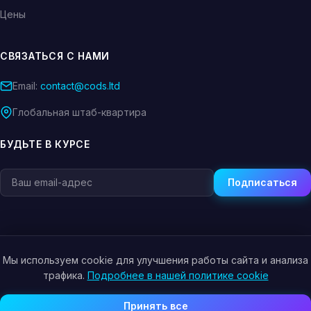
Цены
СВЯЗАТЬСЯ С НАМИ
Email:
contact@cods.ltd
Глобальная штаб-квартира
БУДЬТЕ В КУРСЕ
Подписаться
Мы используем cookie для улучшения работы сайта и анализа
© 2026 CODS.LTD. Все права защищены.
трафика.
Подробнее в нашей политике cookie
Политика конфиденциальности
Условия использования
Политика cookie
Принять все