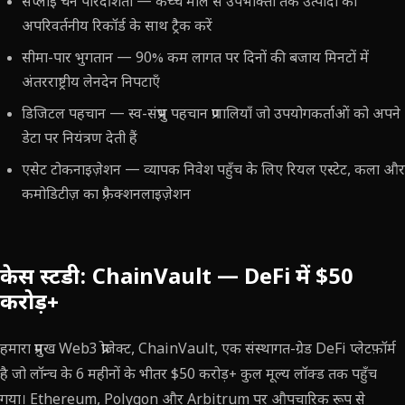
सप्लाई चेन पारदर्शिता — कच्चे माल से उपभोक्ता तक उत्पादों को
अपरिवर्तनीय रिकॉर्ड के साथ ट्रैक करें
सीमा-पार भुगतान — 90% कम लागत पर दिनों की बजाय मिनटों में
अंतरराष्ट्रीय लेनदेन निपटाएँ
डिजिटल पहचान — स्व-संप्रभु पहचान प्रणालियाँ जो उपयोगकर्ताओं को अपने
डेटा पर नियंत्रण देती हैं
एसेट टोकनाइज़ेशन — व्यापक निवेश पहुँच के लिए रियल एस्टेट, कला और
कमोडिटीज़ का फ़्रैक्शनलाइज़ेशन
केस स्टडी: ChainVault — DeFi में $50
करोड़+
हमारा प्रमुख Web3 प्रोजेक्ट, ChainVault, एक संस्थागत-ग्रेड DeFi प्लेटफ़ॉर्म
है जो लॉन्च के 6 महीनों के भीतर $50 करोड़+ कुल मूल्य लॉक्ड तक पहुँच
गया। Ethereum, Polygon और Arbitrum पर औपचारिक रूप से