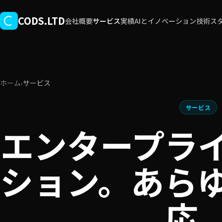
メインコンテンツへスキップ
CODS.LTD
会社概要
サービス
実績
AIとイノベーション
技術ス
ホーム
サービス
›
サービス
エンタープラ
ション。あら
応