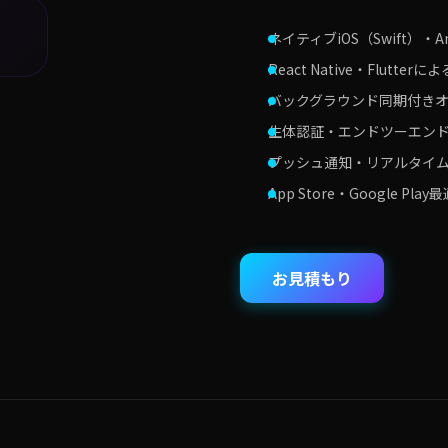
ネイティブiOS（Swift）・An
React Native・Flut
バックグラウンド同期付き
生体認証・エンドツーエン
プッシュ通知・リアルタイ
App Store・Google Play
お見積もり