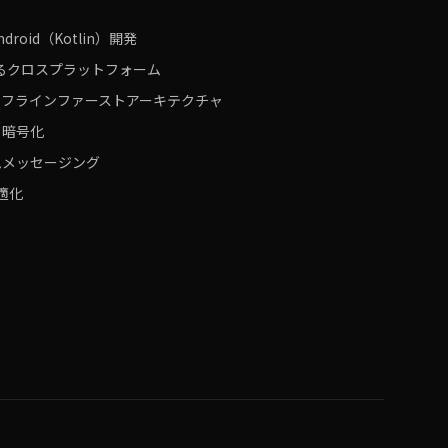
droid（Kotlin）開発
terによるクロスプラットフォーム
オフラインファーストアーキテクチャ
ド暗号化
ムメッセージング
最適化